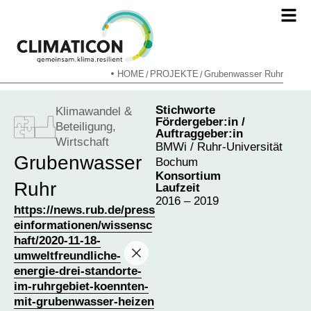
HOME
PROJEKTE
Grubenwasser Ruhr
/
/
Stichworte
Klimawandel &
Fördergeber:in /
Beteiligung
,
Auftraggeber:in
Wirtschaft
BMWi / Ruhr-Universität
Grubenwasser
Bochum
Konsortium
Ruhr
Laufzeit
2016 – 2019
https://news.rub.de/press
einformationen/wissensc
haft/2020-11-18-
umweltfreundliche-
energie-drei-standorte-
im-ruhrgebiet-koennten-
mit-grubenwasser-heizen