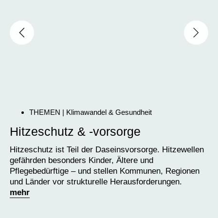
THEMEN | Klimawandel &
Gesundheit
Hitzeschutz & -vorsorge
S
Hitzeschutz ist Teil der Daseinsvorsorge. Hitzewellen
Ob
gefährden besonders Kinder, Ältere und
Kl
Pflegebedürftige – und stellen Kommunen, Regionen
Ko
und Länder vor strukturelle Herausforderungen.
Ak
mehr
zu
m