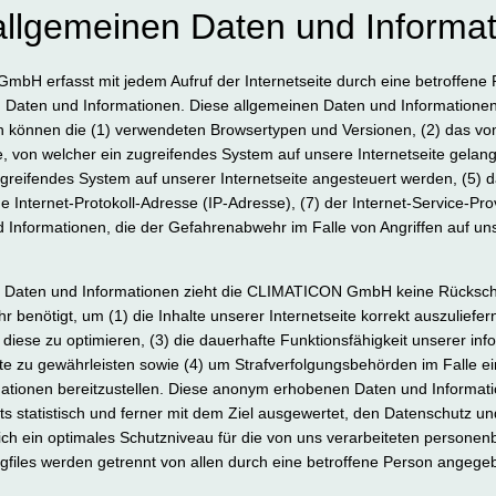
allgemeinen Daten und Informa
mbH erfasst mit jedem Aufruf der Internetseite durch eine betroffene 
 Daten und Informationen. Diese allgemeinen Daten und Informationen
en können die (1) verwendeten Browsertypen und Versionen, (2) das 
te, von welcher ein zugreifendes System auf unsere Internetseite gelang
greifendes System auf unserer Internetseite angesteuert werden, (5) 
eine Internet-Protokoll-Adresse (IP-Adresse), (7) der Internet-Service-
d Informationen, die der Gefahrenabwehr im Falle von Angriffen auf un
n Daten und Informationen zieht die CLIMATICON GmbH keine Rückschl
benötigt, um (1) die Inhalte unserer Internetseite korrekt auszuliefern
 diese zu optimieren, (3) die dauerhafte Funktionsfähigkeit unserer i
te zu gewährleisten sowie (4) um Strafverfolgungsbehörden im Falle ei
mationen bereitzustellen. Diese anonym erhobenen Daten und Informat
statistisch und ferner mit dem Ziel ausgewertet, den Datenschutz un
ch ein optimales Schutzniveau für die von uns verarbeiteten personen
gfiles werden getrennt von allen durch eine betroffene Person ange