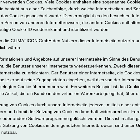
er verwenden Cookies. Viele Cookies enthalten eine sogenannte Cookie-
e besteht aus einer Zeichenfolge, durch welche Internetseiten und Se
das Cookie gespeichert wurde. Dies ermöglicht es den besuchten Inte
nen Person von anderen Internetbrowsern, die andere Cookies enthalten
utige Cookie-ID wiedererkannt und identifiziert werden.
 die CLIMATICON GmbH den Nutzern dieser Internetseite nutzerfreundli
lich wären.
nformationen und Angebote auf unserer Internetseite im Sinne des Benu
nt, die Benutzer unserer Internetseite wiederzuerkennen. Zweck diese
rnetseite zu erleichtern. Der Benutzer einer Internetseite, die Cooki
tseite erneut seine Zugangsdaten eingeben, weil dies von der Internet
legten Cookie übernommen wird. Ein weiteres Beispiel ist das Cooki
e Artikel, die ein Kunde in den virtuellen Warenkorb gelegt hat, über e
ung von Cookies durch unsere Internetseite jederzeit mittels einer en
dern und damit der Setzung von Cookies dauerhaft widersprechen. Fern
er oder andere Softwareprogramme gelöscht werden. Dies ist in allen g
die Setzung von Cookies in dem genutzten Internetbrowser, sind unter 
 nutzbar.