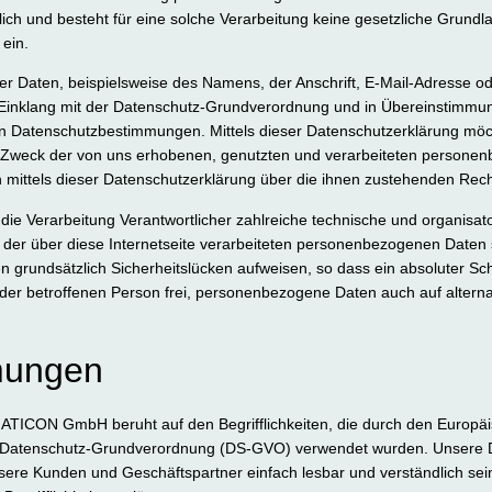
ch und besteht für eine solche Verarbeitung keine gesetzliche Grundlag
 ein.
r Daten, beispielsweise des Namens, der Anschrift, E-Mail-Adresse o
in Einklang mit der Datenschutz-Grundverordnung und in Übereinstimm
n Datenschutzbestimmungen. Mittels dieser Datenschutzerklärung mö
nd Zweck der von uns erhobenen, genutzten und verarbeiteten persone
mittels dieser Datenschutzerklärung über die ihnen zustehenden Rech
ie Verarbeitung Verantwortlicher zahlreiche technische und organis
 der über diese Internetseite verarbeiteten personenbezogenen Daten
n grundsätzlich Sicherheitslücken aufweisen, so dass ein absoluter Sc
der betroffenen Person frei, personenbezogene Daten auch auf altern
mungen
ATICON GmbH beruht auf den Begrifflichkeiten, die durch den Europäis
 Datenschutz-Grundverordnung (DS-GVO) verwendet wurden. Unsere Da
 unsere Kunden und Geschäftspartner einfach lesbar und verständlich se